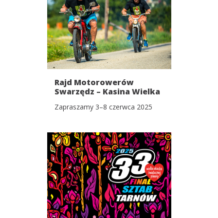
Rajd Motorowerów
Swarzędz – Kasina Wielka
& Wielki Zlot
Zapraszamy 3–8 czerwca 2025
Motoryzacyjny!