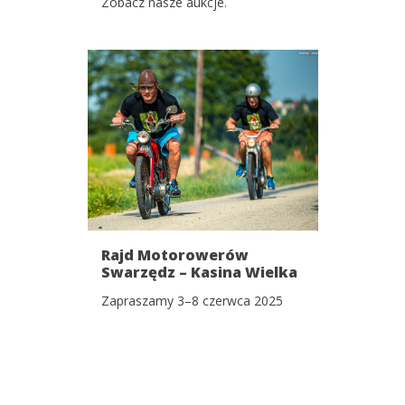
Zobacz nasze aukcje.
Rajd Motorowerów
Swarzędz – Kasina Wielka
& Wielki Zlot
Zapraszamy 3–8 czerwca 2025
Motoryzacyjny!