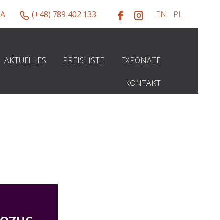
KA
(+48) 789 402 133
AKTUELLES
PREISLISTE
EXPONATE
KONTAKT