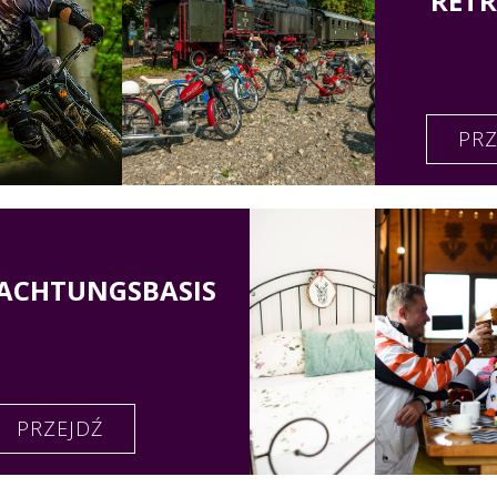
RET
PRZ
ACHTUNGSBASIS
PRZEJDŹ