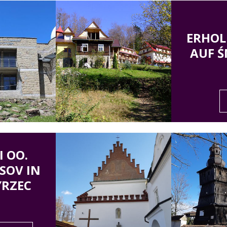
ERHO
AUF Ś
I OO.
SOV IN
YRZEC