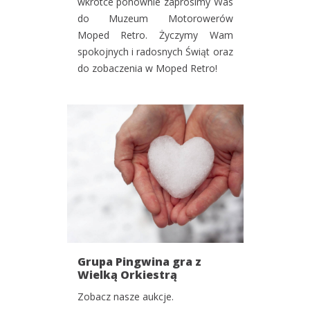
wkrótce ponownie zaprosimy Was
do Muzeum Motorowerów
Moped Retro. Życzymy Wam
spokojnych i radosnych Świąt oraz
do zobaczenia w Moped Retro!
Grupa Pingwina gra z
Wielką Orkiestrą
Świątecznej Pomocy!
Zobacz nasze aukcje.