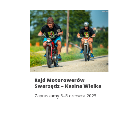
Rajd Motorowerów
Swarzędz – Kasina Wielka
& Wielki Zlot
Zapraszamy 3–8 czerwca 2025
Motoryzacyjny!