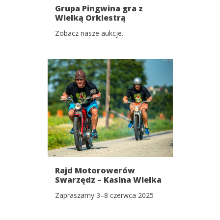
Grupa Pingwina gra z
Wielką Orkiestrą
Świątecznej Pomocy!
Zobacz nasze aukcje.
Rajd Motorowerów
Swarzędz – Kasina Wielka
& Wielki Zlot
Zapraszamy 3–8 czerwca 2025
Motoryzacyjny!