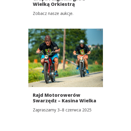
Wielką Orkiestrą
Świątecznej Pomocy!
Zobacz nasze aukcje.
Rajd Motorowerów
Swarzędz – Kasina Wielka
& Wielki Zlot
Zapraszamy 3–8 czerwca 2025
Motoryzacyjny!